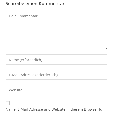
Schreibe einen Kommentar
Kommentar
Gib
deinen
Namen
Gib
oder
deine
Benutzernamen
E-
Gib
zum
Mail-
deine
Kommentieren
Adresse
Website-
ein
zum
URL
Name, E-Mail-Adresse und Website in diesem Browser für
Kommentieren
ein