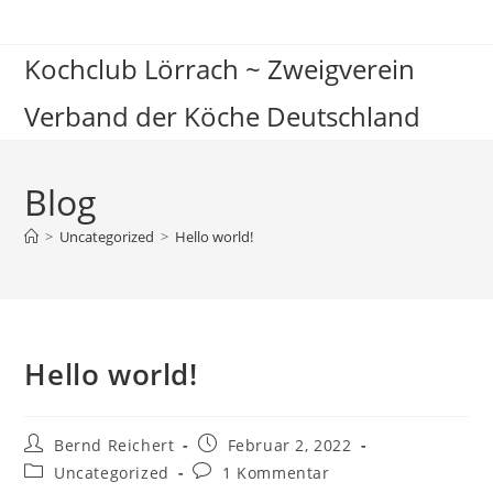
Zum
Inhalt
Kochclub Lörrach ~ Zweigverein
springen
Verband der Köche Deutschland
Blog
>
Uncategorized
>
Hello world!
Hello world!
Beitrags-
Beitrag
Bernd Reichert
Februar 2, 2022
Autor:
veröffentlicht:
Beitrags-
Beitrags-
Uncategorized
1 Kommentar
Kategorie:
Kommentare: